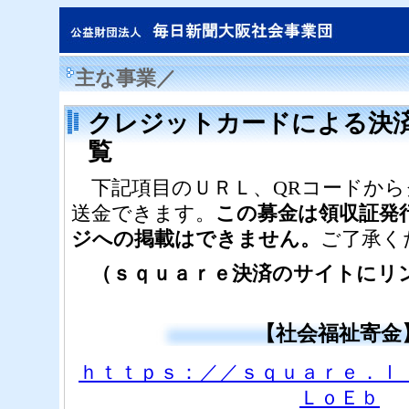
主な事業／
クレジットカードによる決
覧
下記項目のＵＲＬ、QRコードから
送金できます。
この募金は領収証発
ジへの掲載はできません。
ご了承く
（ｓｑｕａｒｅ決済のサイトにリ
【社会福祉寄金
ｈｔｔｐｓ：／／ｓｑｕａｒｅ．ｌ
ＬｏＥｂ