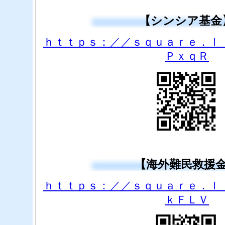
【シンシア基金
ｈｔｔｐｓ：／／ｓｑｕａｒｅ．ｌ
ＰｘｑＲ
【海外難民救援
ｈｔｔｐｓ：／／ｓｑｕａｒｅ．ｌ
ｋＦＬＶ