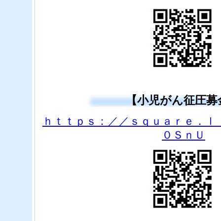
【小児がん征圧募
ｈｔｔｐｓ：／／ｓｑｕａｒｅ．ｌ
０ＳｎＵ