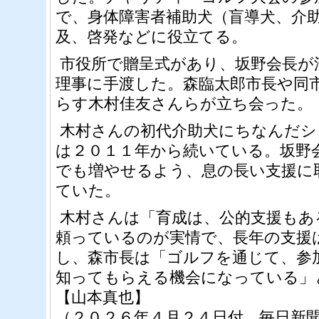
で、身体障害者補助犬（盲導犬、介
及、啓発などに役立てる。
市役所で贈呈式があり、坂野会長が
理事に手渡した。森臨太郎市長や同
らす木村佳友さんらが立ち会った。
木村さんの初代介助犬にちなんだシ
は２０１１年から続いている。坂野
でも増やせるよう、息の長い支援に
ていた。
木村さんは「育成は、公的支援もあ
頼っているのが実情で、長年の支援
し、森市長は「ゴルフを通じて、参
知ってもらえる機会になっている」
【山本真也】
（２０２６年４月２４日付、毎日新