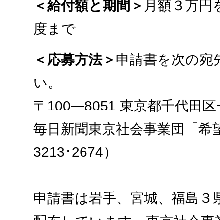
＜給付額と期間＞
月額３万円
度まで
＜応募方法＞
申請書を次の宛
い。
〒100―8051 東京都千代
毎日新聞東京社会事業団「希望
3213･2674）
申請書は岩手、宮城、福島３