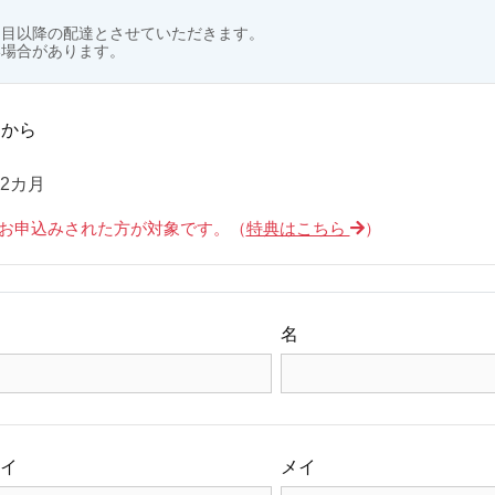
日目以降の配達とさせていただきます。
い場合があります。
日
から
12カ月
上お申込みされた方が対象です。（
特典はこちら
）
名
イ
メイ