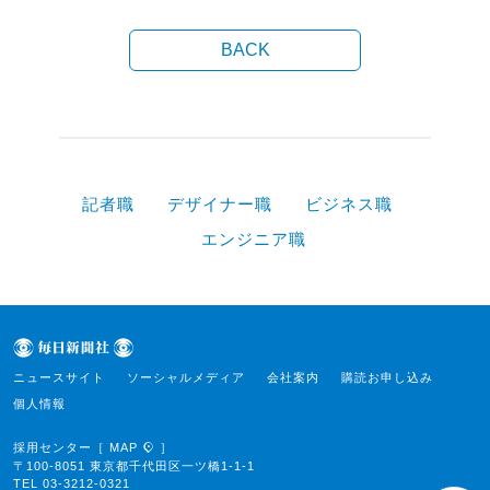
BACK
記者職
デザイナー職
ビジネス職
エンジニア職
ニュースサイト
ソーシャルメディア
会社案内
購読お申し込み
個人情報
採用センター［
MAP
］
〒100-8051 東京都千代田区一ツ橋1-1-1
TEL 03-3212-0321