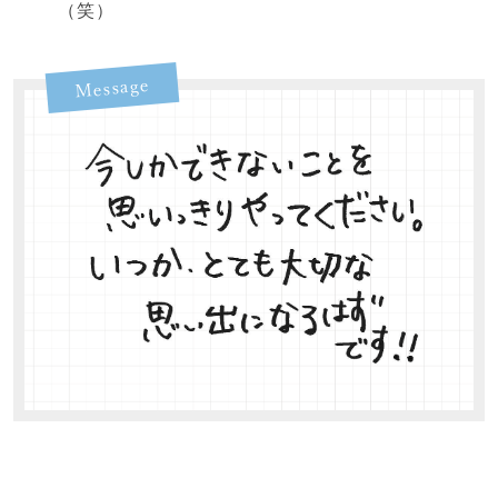
（笑）
Message