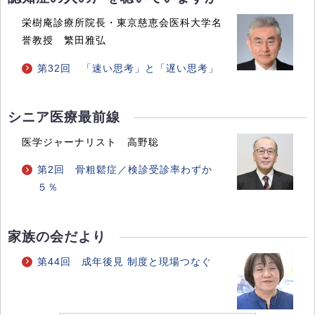
栄樹庵診療所院長・東京慈恵会医科大学名
誉教授 繁田雅弘
第32回 「速い思考」と「遅い思考」
シニア医療最前線
医学ジャーナリスト 高野聡
第2回 骨粗鬆症／検診受診率わずか
５％
家族の会だより
第44回 成年後見 制度と現場つなぐ