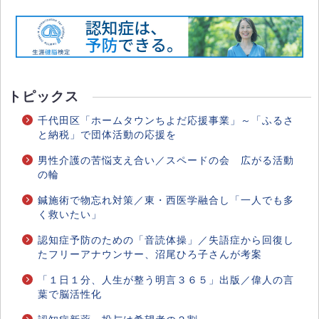
トピックス
千代田区「ホームタウンちよだ応援事業」～「ふるさ
と納税」で団体活動の応援を
男性介護の苦悩支え合い／スペードの会 広がる活動
の輪
鍼施術で物忘れ対策／東・西医学融合し「一人でも多
く救いたい」
認知症予防のための「音読体操」／失語症から回復し
たフリーアナウンサー、沼尾ひろ子さんが考案
「１日１分、人生が整う明言３６５」出版／偉人の言
葉で脳活性化