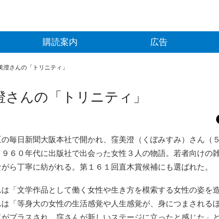
購読案内
広告
美澄さんの「トリニティ」
澄さんの「トリニティ」
の毎日新聞大阪本社で開かれ、窪美澄（くぼみすみ）さん（
１９６０年代に出版社で出会った女性３人の物語。若者向けの
ながら丁寧に紡がれる。第１６１回直木賞候補にも選ばれた。
は「文学作品として働く女性や生き方を模索する女性の姿を
んは「等身大の女性の生活感覚や人生感覚が、身につまされる
点がプラスされ、窪さんが新しいステージに立ったと感じた」