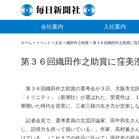
会社案内
入社案内
ホーム
>
イベント
>
文化
>
織田作之助賞
>
第３６回織田作之助賞に窪
第３６回織田作之助賞に窪美
第３６回織田作之助賞の選考会が３日、大阪市北区
「トリニティ」（新潮社）が選ばれた。受賞作は、
華開いた時代を背景に、三者三様の生き方が交差し
記者会見で、選考委員の文芸評論家、田中和生さん
し、説得力を持って描いている」。作家、高村薫さ
けている。（これまでの作品に比べて）現代史の視