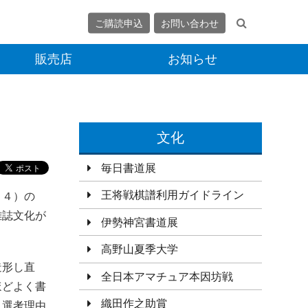
ご購読申込
お問い合わせ
販売店
お知らせ
文化
毎日書道展
王将戦棋譜利用ガイドライン
５４）の
雑誌文化が
伊勢神宮書道展
高野山夏季大学
造形し直
全日本アマチュア本因坊戦
ほどよく書
織田作之助賞
と選考理由