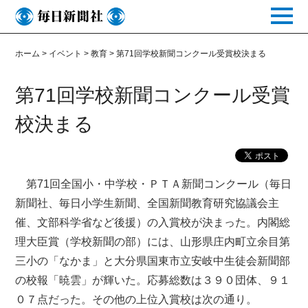
toggle
naviga
ホーム
>
イベント
>
教育
>
第71回学校新聞コンクール受賞校決まる
第71回学校新聞コンクール受賞
校決まる
第71回全国小・中学校・ＰＴＡ新聞コンクール（毎日
新聞社、毎日小学生新聞、全国新聞教育研究協議会主
催、文部科学省など後援）の入賞校が決まった。内閣総
理大臣賞（学校新聞の部）には、山形県庄内町立余目第
三小の「なかま」と大分県国東市立安岐中生徒会新聞部
の校報「暁雲」が輝いた。応募総数は３９０団体、９１
０７点だった。その他の上位入賞校は次の通り。