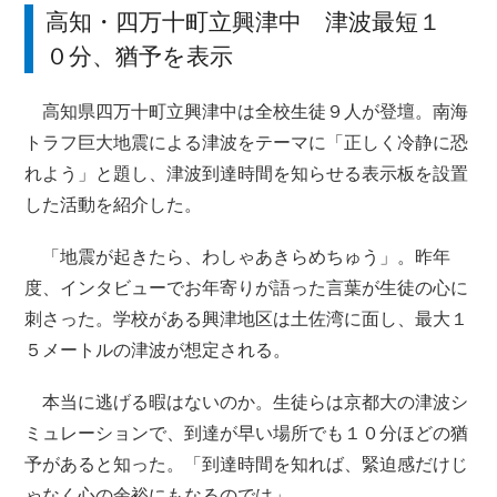
高知・四万十町立興津中 津波最短１
０分、猶予を表示
高知県四万十町立興津中は全校生徒９人が登壇。南海
トラフ巨大地震による津波をテーマに「正しく冷静に恐
れよう」と題し、津波到達時間を知らせる表示板を設置
した活動を紹介した。
「地震が起きたら、わしゃあきらめちゅう」。昨年
度、インタビューでお年寄りが語った言葉が生徒の心に
刺さった。学校がある興津地区は土佐湾に面し、最大１
５メートルの津波が想定される。
本当に逃げる暇はないのか。生徒らは京都大の津波シ
ミュレーションで、到達が早い場所でも１０分ほどの猶
予があると知った。「到達時間を知れば、緊迫感だけじ
ゃなく心の余裕にもなるのでは」