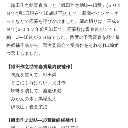
「織田作之助青春賞」と「織田作之助U―18賞」(２０１
８年4月1日現在で18歳以下)として、新聞やインターネ
ットなどで応募を呼びかけました。締め切りは、平成２
９年(２０１７年)8月31日で、応募数は青春賞が１４６
編、U―18賞が２３編でした。数度の予選審査を経て最
終候補作品から、選考委員会で受賞作をそれぞれ1編ず
つ選出しました。
【織田作之助青春賞最終候補作】
「視線を超えて」町田舜
「どこにも行けない」犬井作
「蜘蛛を潰して」渡邉伊織
「みかんの木」馬場広大
「伊吹山」岩倉栄治
【織田作之助U―18賞最終候補作】