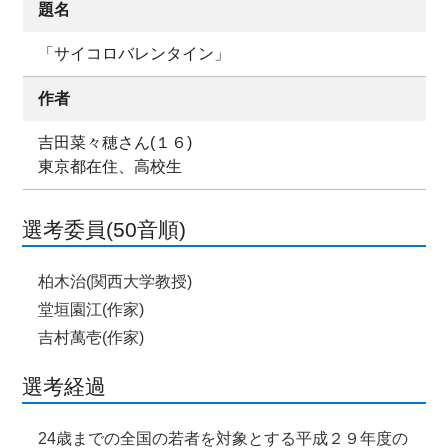
題名
「サイコロバレンタイン」
作者
吉田菜々穂さん(１６)
東京都在住、高校生
選考委員(50音順)
柏木治(関西大学教授)
堂垣園江(作家)
吉村萬壱(作家)
選考経過
24歳までの全国の若者を対象とする平成２９年度の