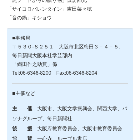
「黒フードからの贈り物」諏訪部光
「サイコロバレンタイン」吉田菜々穂
「音の鍋」キショウ
■事務局
〒５３０-８２５１ 大阪市北区梅田３－４－５、
毎日新聞大阪本社学芸部内
「織田作之助賞」係
Tel:06-6346-8200 Fax:06-6346-8204
■主催など
主 催
大阪市、大阪文学振興会、関西大学、パ
ソナグループ、毎日新聞社
後 援
大阪府教育委員会、大阪市教育委員会
協 賛
一心寺、ルーブル書店