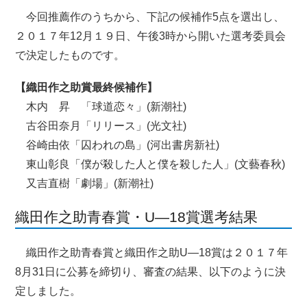
今回推薦作のうちから、下記の候補作5点を選出し、
２０１７年12月１９日、午後3時から開いた選考委員会
で決定したものです。
【織田作之助賞最終候補作】
木内 昇 「球道恋々」(新潮社)
古谷田奈月「リリース」(光文社)
谷崎由依「囚われの島」(河出書房新社)
東山彰良「僕が殺した人と僕を殺した人」(文藝春秋)
又吉直樹「劇場」(新潮社)
織田作之助青春賞・U―18賞選考結果
織田作之助青春賞と織田作之助U―18賞は２０１７年
8月31日に公募を締切り、審査の結果、以下のように決
定しました。