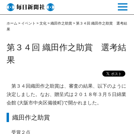
toggle
naviga
ホーム
>
イベント
>
文化
>
織田作之助賞
>
第３４回 織田作之助賞 選考結
果
第３４回 織田作之助賞 選考結
果
第３４回織田作之助賞は、審査の結果、以下のように
決定しました。なお、贈呈式は２０１８年３月５日綿業
会館 (大阪市中央区備後町)で開かれました。
織田作之助賞
受賞２点