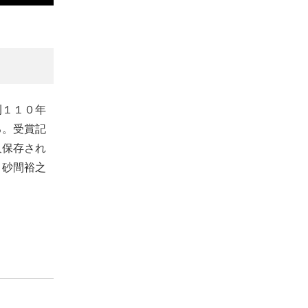
刊１１０年
る。受賞記
久保存され
、砂間裕之