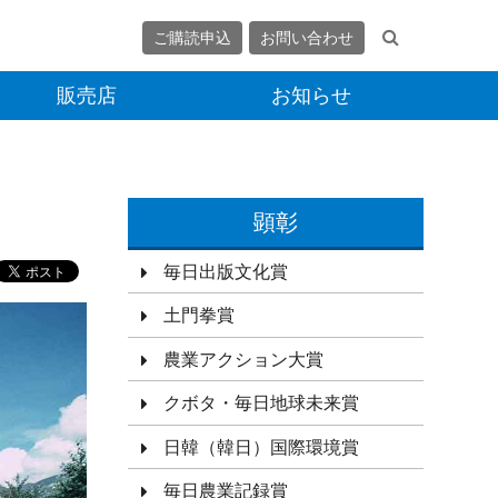
ご購読申込
お問い合わせ
販売店
お知らせ
顕彰
毎日出版文化賞
土門拳賞
農業アクション大賞
クボタ・毎日地球未来賞
日韓（韓日）国際環境賞
毎日農業記録賞