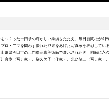
をつくった土門拳の輝かしい業績をたたえ、毎日新聞社が創
、プロ・アマを問わず優れた成果をあげた写真家を表彰してい
は山形県酒田市の土門拳写真美術館で展示された後、同館に永
石川直樹（写真家）、梯久美子（作家）、北島敬三（写真家）