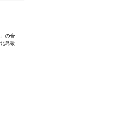
員」の合
、北島敬