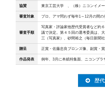
協賛
東京工芸大学 、（株）ニコンイメ
審査対象
プロ、アマ問わず毎年1～12月の間の
写真家・評論家他歴代受賞者など約
審査手順
議で決定。第４５回の選考委員は、
三（写真家）、砂間裕之（毎日新聞
贈呈
正賞・佐藤忠良ブロンズ像、副賞・賞
作品発表
例年、3月に本紙特集面、ニコンプラ
歴代