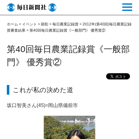
toggle
naviga
ホーム
>
イベント
>
顕彰
>
毎日農業記録賞
>
2012年(第40回)毎日農業記録
賞審査結果
>
第40回毎日農業記録賞《一般部門》 優秀賞②
第40回毎日農業記録賞《一般部
門》 優秀賞②
これが私の決めた道
坂口智美さん(45)=岡山県備前市