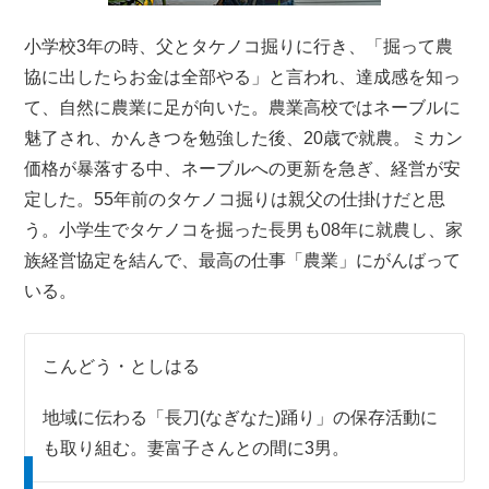
小学校3年の時、父とタケノコ掘りに行き、「掘って農
協に出したらお金は全部やる」と言われ、達成感を知っ
て、自然に農業に足が向いた。農業高校ではネーブルに
魅了され、かんきつを勉強した後、20歳で就農。ミカン
価格が暴落する中、ネーブルへの更新を急ぎ、経営が安
定した。55年前のタケノコ掘りは親父の仕掛けだと思
う。小学生でタケノコを掘った長男も08年に就農し、家
族経営協定を結んで、最高の仕事「農業」にがんばって
いる。
こんどう・としはる
地域に伝わる「長刀(なぎなた)踊り」の保存活動に
も取り組む。妻富子さんとの間に3男。