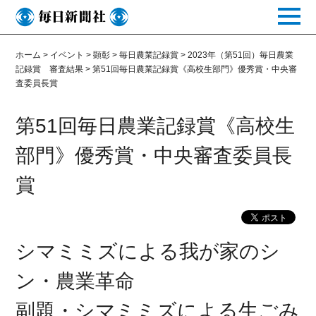
toggle
naviga
ホーム
>
イベント
>
顕彰
>
毎日農業記録賞
>
2023年（第51回）毎日農業
記録賞 審査結果
>
第51回毎日農業記録賞《高校生部門》優秀賞・中央審
査委員長賞
第51回毎日農業記録賞《高校生
部門》優秀賞・中央審査委員長
賞
シマミミズによる我が家のシ
ン・農業革命
副題・シマミミズによる生ごみ