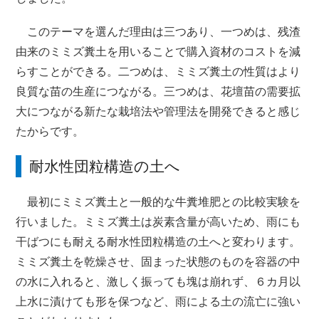
このテーマを選んだ理由は三つあり、一つめは、残渣
由来のミミズ糞土を用いることで購入資材のコストを減
らすことができる。二つめは、ミミズ糞土の性質はより
良質な苗の生産につながる。三つめは、花壇苗の需要拡
大につながる新たな栽培法や管理法を開発できると感じ
たからです。
耐水性団粒構造の土へ
最初にミミズ糞土と一般的な牛糞堆肥との比較実験を
行いました。ミミズ糞土は炭素含量が高いため、雨にも
干ばつにも耐える耐水性団粒構造の土へと変わります。
ミミズ糞土を乾燥させ、固まった状態のものを容器の中
の水に入れると、激しく振っても塊は崩れず、６カ月以
上水に漬けても形を保つなど、雨による土の流亡に強い