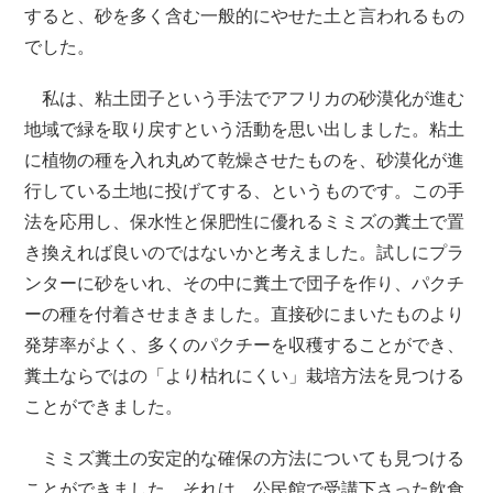
すると、砂を多く含む一般的にやせた土と言われるもの
でした。
私は、粘土団子という手法でアフリカの砂漠化が進む
地域で緑を取り戻すという活動を思い出しました。粘土
に植物の種を入れ丸めて乾燥させたものを、砂漠化が進
行している土地に投げてする、というものです。この手
法を応用し、保水性と保肥性に優れるミミズの糞土で置
き換えれば良いのではないかと考えました。試しにプラ
ンターに砂をいれ、その中に糞土で団子を作り、パクチ
ーの種を付着させまきました。直接砂にまいたものより
発芽率がよく、多くのパクチーを収穫することができ、
糞土ならではの「より枯れにくい」栽培方法を見つける
ことができました。
ミミズ糞土の安定的な確保の方法についても見つける
ことができました。それは、公民館で受講下さった飲食