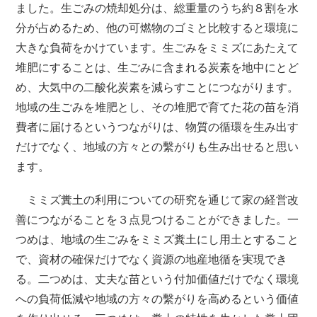
ました。生ごみの焼却処分は、総重量のうち約８割を水
分が占めるため、他の可燃物のゴミと比較すると環境に
大きな負荷をかけています。生ごみをミミズにあたえて
堆肥にすることは、生ごみに含まれる炭素を地中にとど
め、大気中の二酸化炭素を減らすことにつながります。
地域の生ごみを堆肥とし、その堆肥で育てた花の苗を消
費者に届けるというつながりは、物質の循環を生み出す
だけでなく、地域の方々との繫がりも生み出せると思い
ます。
ミミズ糞土の利用についての研究を通じて家の経営改
善につながることを３点見つけることができました。一
つめは、地域の生ごみをミミズ糞土にし用土とすること
で、資材の確保だけでなく資源の地産地循を実現でき
る。二つめは、丈夫な苗という付加価値だけでなく環境
への負荷低減や地域の方々の繫がりを高めるという価値