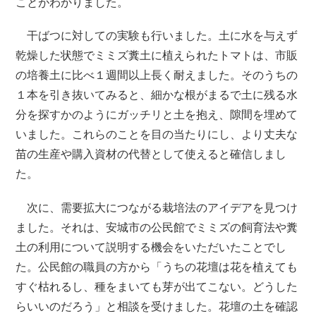
ことがわかりました。
干ばつに対しての実験も行いました。土に水を与えず
乾燥した状態でミミズ糞土に植えられたトマトは、市販
の培養土に比べ１週間以上長く耐えました。そのうちの
１本を引き抜いてみると、細かな根がまるで土に残る水
分を探すかのようにガッチリと土を抱え、隙間を埋めて
いました。これらのことを目の当たりにし、より丈夫な
苗の生産や購入資材の代替として使えると確信しまし
た。
次に、需要拡大につながる栽培法のアイデアを見つけ
ました。それは、安城市の公民館でミミズの飼育法や糞
土の利用について説明する機会をいただいたことでし
た。公民館の職員の方から「うちの花壇は花を植えても
すぐ枯れるし、種をまいても芽が出てこない。どうした
らいいのだろう」と相談を受けました。花壇の土を確認