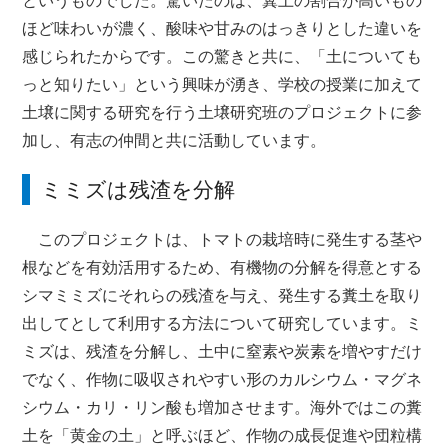
というものでした。驚いたのは、糞土の割合が高いもの
ほど味わいが濃く、酸味や甘みのはっきりとした違いを
感じられたからです。この驚きと共に、「土についても
っと知りたい」という興味が湧き、学校の授業に加えて
土壌に関する研究を行う土壌研究班のプロジェクトに参
加し、有志の仲間と共に活動しています。
ミミズは残渣を分解
このプロジェクトは、トマトの栽培時に発生する茎や
根などを有効活用するため、有機物の分解を得意とする
シマミミズにそれらの残渣を与え、発生する糞土を取り
出してとして利用する方法について研究しています。ミ
ミズは、残渣を分解し、土中に窒素や炭素を増やすだけ
でなく、作物に吸収されやすい形のカルシウム・マグネ
シウム・カリ・リン酸も増加させます。海外ではこの糞
土を「黄金の土」と呼ぶほど、作物の成長促進や団粒構