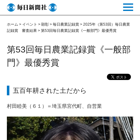
toggle
naviga
ホーム
>
イベント
>
顕彰
>
毎日農業記録賞
>
2025年（第53回）毎日農業
記録賞 審査結果
>
第53回毎日農業記録賞《一般部門》最優秀賞
第53回毎日農業記録賞《一般部
門》最優秀賞
五百年耕された土だから
村田睦美（６１）＝埼玉県宮代町、自営業