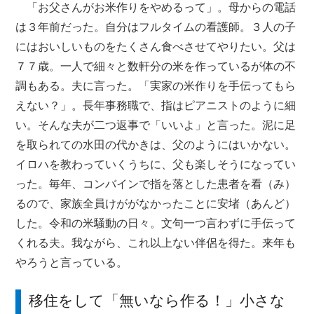
「お父さんがお米作りをやめるって」。母からの電話
は３年前だった。自分はフルタイムの看護師。３人の子
にはおいしいものをたくさん食べさせてやりたい。父は
７７歳。一人で細々と数軒分の米を作っているが体の不
調もある。夫に言った。「実家の米作りを手伝ってもら
えない？」。長年事務職で、指はピアニストのように細
い。そんな夫が二つ返事で「いいよ」と言った。泥に足
を取られての水田の代かきは、父のようにはいかない。
イロハを教わっていくうちに、父も楽しそうになってい
った。毎年、コンバインで指を落とした患者を看（み）
るので、家族全員けががなかったことに安堵（あんど）
した。令和の米騒動の日々。文句一つ言わずに手伝って
くれる夫。我ながら、これ以上ない伴侶を得た。来年も
やろうと言っている。
移住をして「無いなら作る！」小さな