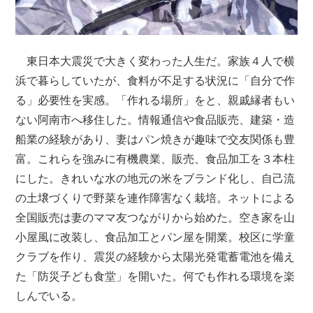
東日本大震災で大きく変わった人生だ。家族４人で横
浜で暮らしていたが、食料が不足する状況に「自分で作
る」必要性を実感。「作れる場所」をと、親戚縁者もい
ない阿南市へ移住した。情報通信や食品販売、建築・造
船業の経験があり、妻はパン焼きが趣味で交友関係も豊
富。これらを強みに有機農業、販売、食品加工を３本柱
にした。きれいな水の地元の米をブランド化し、自己流
の土壌づくりで野菜を連作障害なく栽培。ネットによる
全国販売は妻のママ友つながりから始めた。空き家を山
小屋風に改装し、食品加工とパン屋を開業。校区に学童
クラブを作り、震災の経験から太陽光発電蓄電池を備え
た「防災子ども食堂」を開いた。何でも作れる環境を楽
しんでいる。