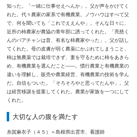
知った。「一緒に仕事せえへんか」。父が声をかけてく
れた。代々農家の家系で有機農業。ノウハウはすべて父
で、何を聞いても「これでええんや」。そんな日々に、
近所の柿農家が農協の青年部に誘ってくれた。「亮慈く
んのバアチャンは昔、有名な柿農家やった」。父が話し
てくれた。母の皮膚が弱く農薬にかぶれてしまうこと、
柿は無農薬では栽培できず、妻を守るために柿をあきら
め、有機農業を選んだこと――。慣行農業と有機農業の
違いを理解し、販売や農業経営、有機農業の技術を学ん
だ。自信もついた。「そろそろやと思ってたんや」。父
は経営移譲を提案してくれた。農業が家族を一つにして
くれた。
大切な人の腹を満たす
糸賀麻衣子（４５）＝島根県出雲市、看護師