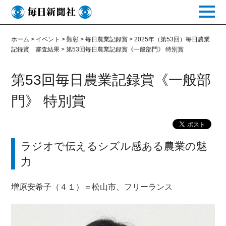
toggle
naviga
ホーム
>
イベント
>
顕彰
>
毎日農業記録賞
>
2025年（第53回）毎日農業
記録賞 審査結果
>
第53回毎日農業記録賞《一般部門》 特別賞
第53回毎日農業記録賞《一般部
門》 特別賞
ラジオで伝えるシズル感ある農業の魅
力
増原安希子（４１）＝松山市、フリーランス