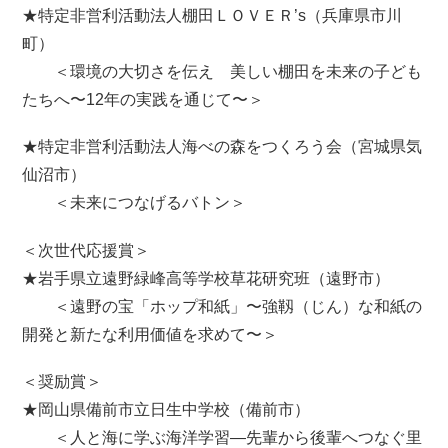
★特定非営利活動法人棚田ＬＯＶＥＲ’s（兵庫県市川
町）
＜環境の大切さを伝え 美しい棚田を未来の子ども
たちへ〜12年の実践を通じて〜＞
★特定非営利活動法人海べの森をつくろう会（宮城県気
仙沼市）
＜未来につなげるバトン＞
＜次世代応援賞＞
★岩手県立遠野緑峰高等学校草花研究班（遠野市）
＜遠野の宝「ホップ和紙」〜強靱（じん）な和紙の
開発と新たな利用価値を求めて〜＞
＜奨励賞＞
★岡山県備前市立日生中学校（備前市）
＜人と海に学ぶ海洋学習—先輩から後輩へつなぐ里