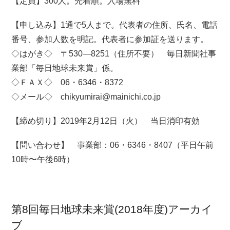
【定員】300人。先着順。入場無料
【申し込み】1通で5人まで。代表者の住所、氏名、電話
番号、参加人数を明記。代表者に参加証を送ります。
◇はがき◇ 〒530—8251（住所不要） 毎日新聞社事
業部「毎日地球未来賞」係。
◇ＦＡＸ◇ 06・6346・8372
◇メール◇ chikyumirai@mainichi.co.jp
【締め切り】2019年2月12日（火） 当日消印有効
【問い合わせ】 事業部：06・6346・8407（平日午前
10時〜午後6時）
第8回毎日地球未来賞(2018年度)アーカイ
ブ