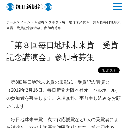
toggle
naviga
ホーム
>
イベント
>
顕彰
>
クボタ・毎日地球未来賞
>
「第８回毎日地球未
来賞 受賞記念講演会」参加者募集
「第８回毎日地球未来賞 受賞
記念講演会」参加者募集
第8回毎日地球未来賞の表彰式・受賞記念講演会
（2019年2月16日、毎日新聞大阪本社オーバルホール）
の参加者を募集します。入場無料。事前申し込みをお願
いします。
毎日地球未来賞、次世代応援賞など6人の受賞者によ
る講演と、京都大学医学部医学科5年で、学生団体の